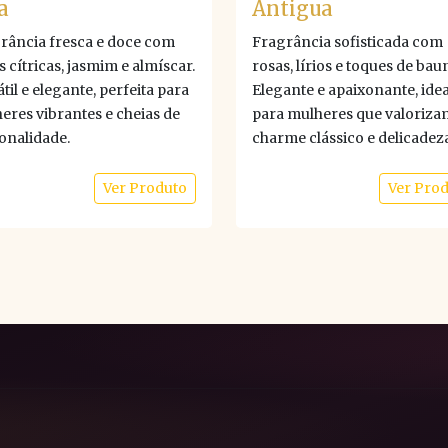
a
Antigua
rância fresca e doce com
Fragrância sofisticada com
s cítricas, jasmim e almíscar.
rosas, lírios e toques de baun
til e elegante, perfeita para
Elegante e apaixonante, idea
eres vibrantes e cheias de
para mulheres que valoriza
onalidade.
charme clássico e delicadeza
Ver Produto
Ver Pro