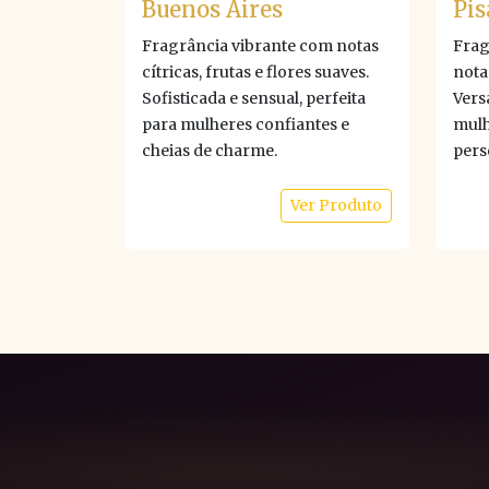
Buenos Aires
Pis
Fragrância vibrante com notas
Frag
cítricas, frutas e flores suaves.
nota
Sofisticada e sensual, perfeita
Versá
para mulheres confiantes e
mulh
cheias de charme.
pers
Ver Produto