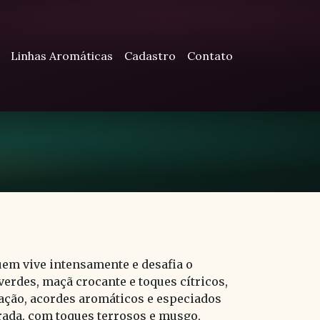
Linhas Aromáticas
Cadastro
Contato
uem vive intensamente e desafia o
erdes, maçã crocante e toques cítricos,
ração, acordes aromáticos e especiados
rada, com toques terrosos e musgo,