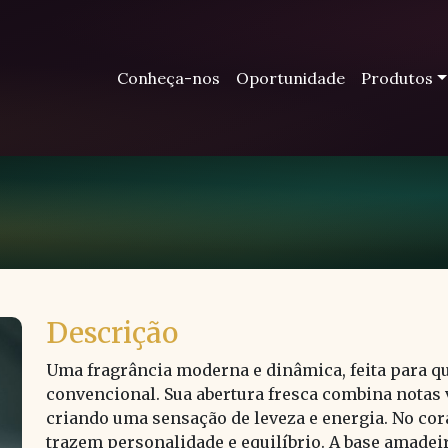
Conheça-nos
Oportunidade
Produtos
Descrição
Uma fragrância moderna e dinâmica, feita para q
convencional. Sua abertura fresca combina notas v
criando uma sensação de leveza e energia. No co
trazem personalidade e equilíbrio. A base amadei