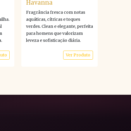
Havanna
Fragrância fresca com notas
ilha.
aquáticas, cítricas e toques
l
verdes. Clean e elegante, perfeita
m
para homens que valorizam
.
leveza e sofisticação diária.
duto
Ver Produto