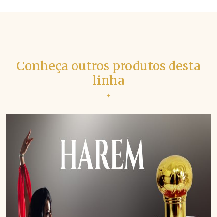
Conheça outros produtos desta
linha
✦