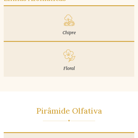
Chipre
Floral
Pirâmide Olfativa
✦