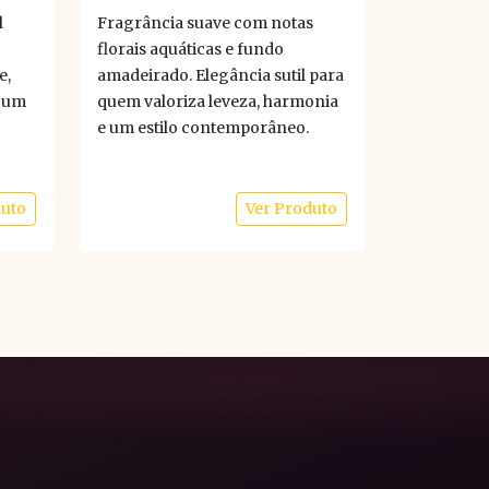
l
Fragrância suave com notas
florais aquáticas e fundo
e,
amadeirado. Elegância sutil para
r um
quem valoriza leveza, harmonia
e um estilo contemporâneo.
duto
Ver Produto