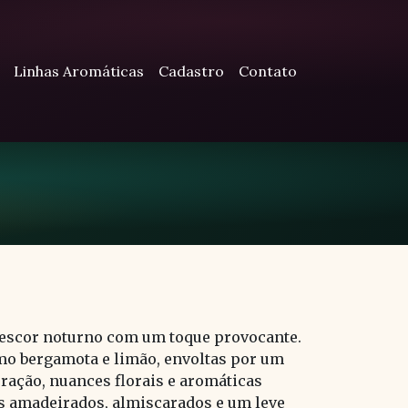
Linhas Aromáticas
Cadastro
Contato
rescor noturno com um toque provocante.
omo bergamota e limão, envoltas por um
oração, nuances florais e aromáticas
des amadeirados, almiscarados e um leve