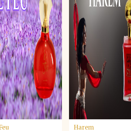
Feu
Harem