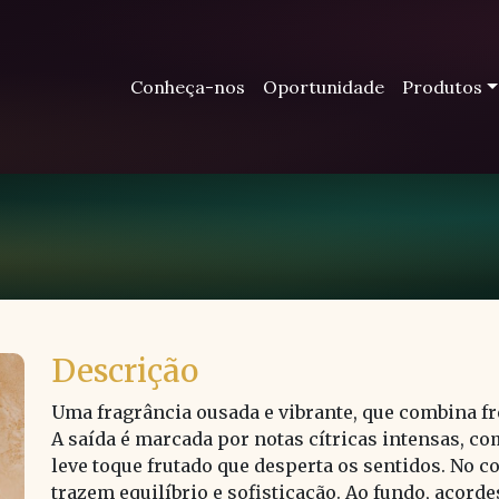
Conheça-nos
Oportunidade
Produtos
Descrição
Uma fragrância ousada e vibrante, que combina f
A saída é marcada por notas cítricas intensas, c
leve toque frutado que desperta os sentidos. No c
trazem equilíbrio e sofisticação. Ao fundo, acor